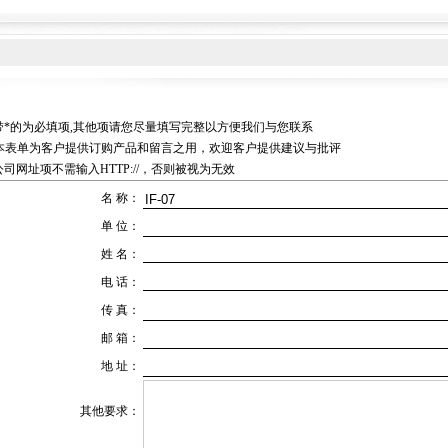
：
. 带*的为必填项,其他项请您尽量填写完整以方便我们与您联系
. 本表单为客户提供订购产品和留言之用，欢迎客户提供建议与批评
. 公司网址项不需输入HTTP://，否则被视为无效
名 称：
单 位：
姓 名：
电 话：
传 真：
邮 箱：
地 址：
其他要求：