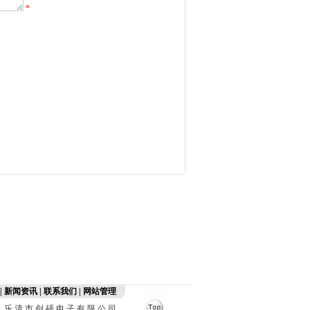
*
|
新闻资讯
|
联系我们
|
网站管理
乐 清 市 创 硕 电 子 有 限 公 司