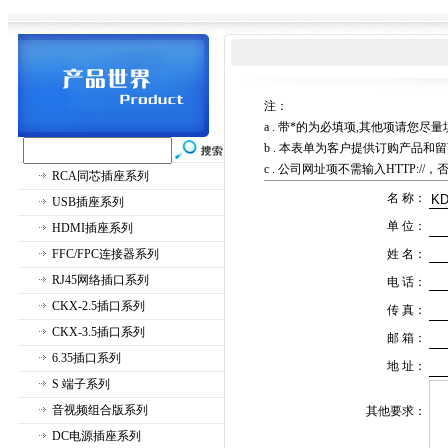
注：
a . 带*的为必填项,其他项请您
b . 本表单为客户提供订购产品
c . 公司网址项不需输入HTTP://
RCA同芯插座系列
名 称：
USB插座系列
单 位：
HDMI插座系列
FFC/FPC连接器系列
姓 名：
RJ45网络插口系列
电 话：
CKX-2.5插口系列
传 真：
CKX-3.5插口系列
邮 箱：
6.35插口系列
地 址：
S 端子系列
音视频组合版系列
其他要求：
DC电源插座系列